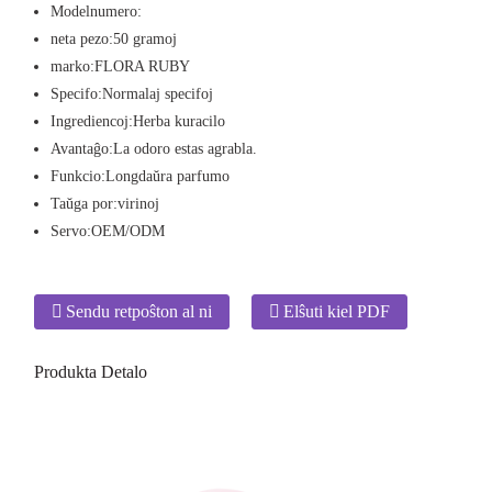
Modelnumero:
neta pezo:
50 gramoj
marko:
FLORA RUBY
Specifo:
Normalaj specifoj
Ingrediencoj:
Herba kuracilo
Avantaĝo:
La odoro estas agrabla.
Funkcio:
Longdaŭra parfumo
Taŭga por:
virinoj
Servo:
OEM/ODM
Sendu retpoŝton al ni
Elŝuti kiel PDF
Produkta Detalo