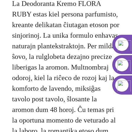
La Deodoranta Kremo FLORA
RUBY estas kiel persona parfumisto,
kreante delikatan ĉiutagan etoson por
sinjorinoj. La unika formulo enhavas
naturajn plantekstraktojn. Per milda
ŝovo, la rulglobeta dezajno precize
liberigas la aromon. Multnombraj
odoroj, kiel la riĉeco de rozoj kaj la
komforto de lavendo, miksiĝas
tavolo post tavolo, ŝlosante la
aromon dum 48 horoj. Ĉu temas pri
la oportuna momento de veturado al
la laboro, la romantika etoso dum