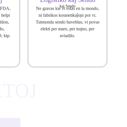
 FDA,
Ne gravas kie vi estas en la mondo,
helpi
ni fabrikos kosmetikaĵojn por vi.
ilon,
Tutmonda sendo haveblas, vi povas
do,
elekti per maro, per trajno, per
, ktp.
aviadilo.
TOJ