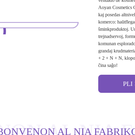
vendado de kosmet
Aoyan Cosmetics C
kaj posedas altnive
komerco: haŭtflega
ŝminkproduktoj. U
trejnadservoj, form
komunan esploradon
grandaj krudmateri
+ 2 + N + N, klopo
ĉina saĝo!
PLI
ON AL NIA 
BONVENON AL NIA FABRIK