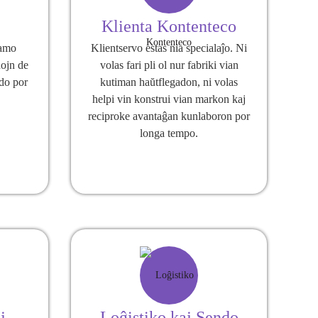
Klienta Kontenteco
ramo
Klientservo estas nia specialaĵo. Ni
nojn de
volas fari pli ol nur fabriki vian
do por
kutiman haŭtflegadon, ni volas
helpi vin konstrui vian markon kaj
reciproke avantaĝan kunlaboron por
longa tempo.
j
Loĝistiko kaj Sendo