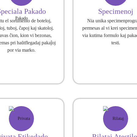
Speciala Pakado
Specimenoj
tu el sortimento de boteloj,
Nia unika specimenprog
oj, tuboj, ĉapoj kaj skatoloj.
permesas al vi krei specime
avas ĉion, kion vi bezonas,
via kutima formulo kaj paka
emas pri haŭtflegadaj pakaĵoj
testi.
por via marko.
rivata Etikedado
Rilataj Atestilo