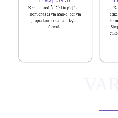
Kreu la produkton, kiu plej bone
Ko
konvenas al via marko, per via
etik
propra laŭmenda haŭtflegada
formu
formulo.
Simp
etike
VA