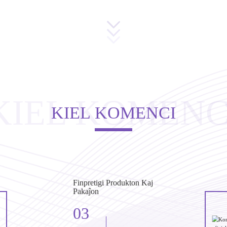
KIEL KOMENC
KIEL KOMENCI
Finpretigi Produkton Kaj
Pakaĵon
03