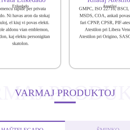
mencu rapide per privata
GMPC, ISO 22716, BSCI,
edo. Ni havas aron da stokaj
MSDS, COA, ankaŭ povas 
loj, el kiuj vi povas elekti.
fari CPNP, CPSR, PIF-atest
le aldonu vian emblemon,
Atestilon pri Libera Ven
don, kaj elektu personigitan
Atestilon pri Origino, SASO
skatolon.
RMAJ PRODUK
VARMAJ PRODUKTOJ
HAŬTFLEGADO
ŜMINKO