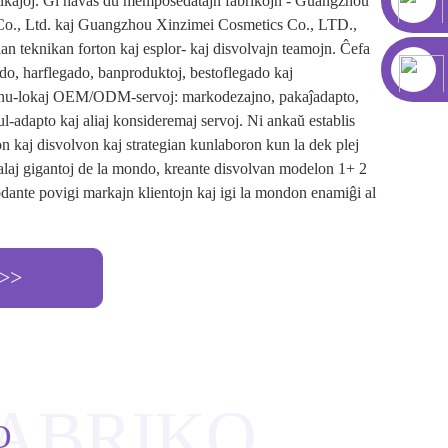
ikaĵoj. Ĝi havas du memposedatajn fabrikojn - Guangzhou
o., Ltd. kaj Guangzhou Xinzimei Cosmetics Co., LTD.,
lan teknikan forton kaj esplor- kaj disvolvajn teamojn. Ĉefa
do, harflegado, banproduktoj, bestoflegado kaj
nu-lokaj OEM/ODM-servoj: markodezajno, pakaĵadapto,
ul-adapto kaj aliaj konsideremaj servoj. Ni ankaŭ establis
 kaj disvolvon kaj strategian kunlaboron kun la dek plej
alaj gigantoj de la mondo, kreante disvolvan modelon 1+ 2
dante povigi markajn klientojn kaj igi la mondon enamiĝi al
 >>
FABRIKO
O