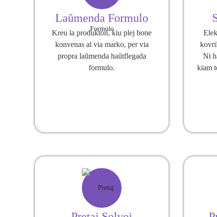
Laŭmenda Formulo
Kreu la produkton, kiu plej bone
Elek
konvenas al via marko, per via
kovril
propra laŭmenda haŭtflegada
Ni h
formulo.
kiam t
Pretaj Solvoj
P