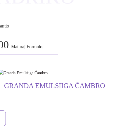
antio
00
Maturaj Formuloj
GRANDA EMULSIIGA ĈAMBRO
E