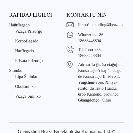
RAPIDAJ LIGILOJ
KONTAKTU NIN
Retpoŝto:
sterling@beaza.com
Haŭtflegado
Vizaĝa Prizorgo
WhatsApp:
+86
18688448804
Korpoflegado
Telefono:
+86
Harflegado
18688448804
Privata Prizorgo
Adreso:
1a ĝis 5a etaĝoj de
Ŝminko
Konstruaĵo A kaj 4a etaĝo
de Konstruaĵo B, N-ro 1,
Lipa Ŝminko
Yingchun-vojo, Xinya-
Okulŝminko
strato, distrikto Huadu,
urbo Kantono, provinco
Vizaĝa Ŝminko
Gŭangdongo, Ĉinio
Guangzhou Beaza Bioteknologia Kompanio, Ltd ©