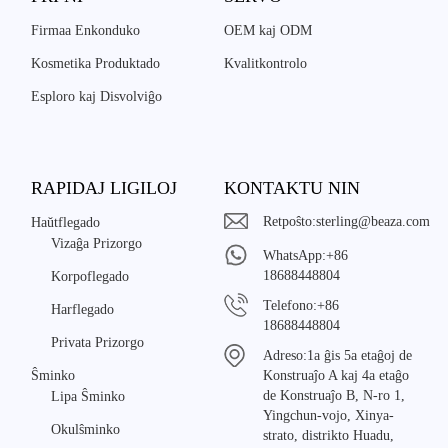
Firmaa Enkonduko
OEM kaj ODM
Kosmetika Produktado
Kvalitkontrolo
Esploro kaj Disvolviĝo
RAPIDAJ LIGILOJ
KONTAKTU NIN
Retpoŝto:
sterling@beaza.com
Haŭtflegado
Vizaĝa Prizorgo
WhatsApp:
+86
18688448804
Korpoflegado
Telefono:
+86
Harflegado
18688448804
Privata Prizorgo
Adreso:
1a ĝis 5a etaĝoj de
Ŝminko
Konstruaĵo A kaj 4a etaĝo
de Konstruaĵo B, N-ro 1,
Lipa Ŝminko
Yingchun-vojo, Xinya-
Okulŝminko
strato, distrikto Huadu,