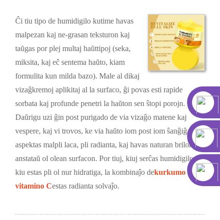
Ĉi tiu tipo de humidigilo kutime havas
malpezan kaj ne-grasan teksturon kaj
taŭgas por plej multaj haŭttipoj (seka,
miksita, kaj eĉ sentema haŭto, kiam
formulita kun milda bazo). Male al dikaj
vizaĝkremoj aplikitaj al la surfaco, ĝi povas esti rapide
sorbata kaj profunde penetri la haŭton sen ŝtopi porojn.
Daŭrigu uzi ĝin post purigado de via vizaĝo matene kaj
vespere, kaj vi trovos, ke via haŭto iom post iom ŝanĝiĝas: ĝi
aspektas malpli laca, pli radianta, kaj havas naturan brilon
anstataŭ ol olean surfacon. Por tiuj, kiuj serĉas humidigilon,
kiu estas pli ol nur hidratiga, la kombinaĵo de
kurkumo kaj
vitamino C
estas radianta solvaĵo.