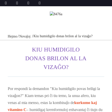
Kiu humidigilo donas brilon al la vizaĝo?
Hejmo
Novaĵoj
KIU HUMIDIGILO
DONAS BRILON AL LA
VIZAĜO?
Por respondi la demandon "Kiu humidigilo povas briligi la
vizaĝon?" Kiam temas pri ĉi tiu temo, la unua afero, kiu
venas al mia menso, estas la kombinaĵo de
kurkumo kaj
vitamino C
– humidigaj kremformuloj enhavantaj ĉi tiujn du