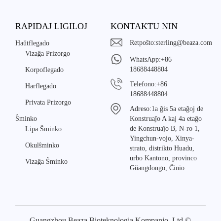
RAPIDAJ LIGILOJ
KONTAKTU NIN
Retpoŝto:
sterling@beaza.com
Haŭtflegado
Vizaĝa Prizorgo
WhatsApp:
+86
18688448804
Korpoflegado
Telefono:
+86
Harflegado
18688448804
Privata Prizorgo
Adreso:
1a ĝis 5a etaĝoj de
Ŝminko
Konstruaĵo A kaj 4a etaĝo
de Konstruaĵo B, N-ro 1,
Lipa Ŝminko
Yingchun-vojo, Xinya-
Okulŝminko
strato, distrikto Huadu,
urbo Kantono, provinco
Vizaĝa Ŝminko
Gŭangdongo, Ĉinio
Guangzhou Beaza Bioteknologia Kompanio, Ltd ©