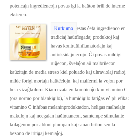
potencajn ingrediencojn povas igi la haŭton brili de interne
eksteren.
Kurkumo
estas ĉefa ingredienco en
tradiciaj haŭtflegadaj produktoj kaj
havas kontraŭinflamatoriajn kaj
antioksidajn ecojn. Ĝi povas mildigi
ruĝecon, ŝvelaĵon aŭ malbrilecon
kaŭzitajn de media streso kiel poluado kaj ultraviolaj radioj,
milde forigi mortajn haŭtĉelojn, kaj malfermi la vojon por
hela vizaĝkoloro. Kiam uzata en kombinaĵo kun vitamino C
(ora normo por blankigilo), la humidigilo fariĝas eĉ pli efika:
vitamino C inhibas melaninproduktadon, heligas malhelajn
makulojn kaj neegalan haŭtnuancon, samtempe stimulante
kolagenon por aldoni plumpan kaj sanan brilon sen la
bezono de iritigaj kemiaĵoj.